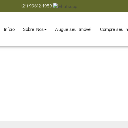
(
21
)
99612-1959
Início
Sobre Nós
Alugue seu Imóvel
Compre seu i