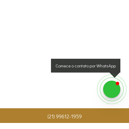
Comece o contato por WhatsApp
(
21
)
99612-1959