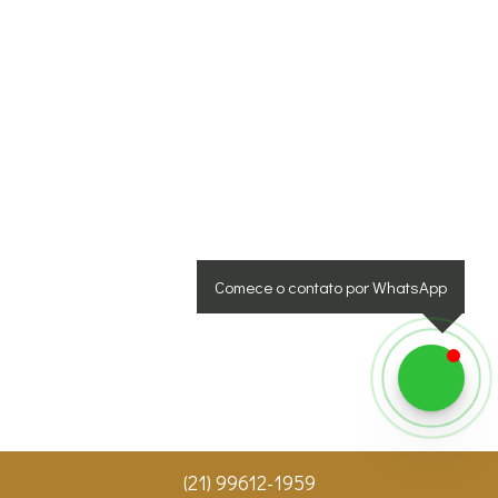
Comece o contato por WhatsApp
(
21
)
99612-1959