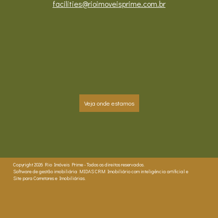
facilities@rioimoveisprime.com.br
Veja onde estamos
Copyright 2026
Rio Imóveis Prime
- Todos os direitos reservados.
Software de gestão imobiliária
MIDAS
CRM Imobiliário com inteligência artificial
e
Site para Corretores e Imobiliárias
.