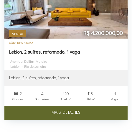
R$ 4.200.000,00
VENDA
CÓD.: RPAP20356
Leblon, 2 suítes, reformado, 1 vaga
Avenida Delfim Moreira
Leblon - Rio de Janeiro
Leblon, 2 suítes, reformado, 1 vaga
2
4
120
118
1
Quartos
Banheiros
Total m²
Útil m²
Vaga
MAIS DETALHES