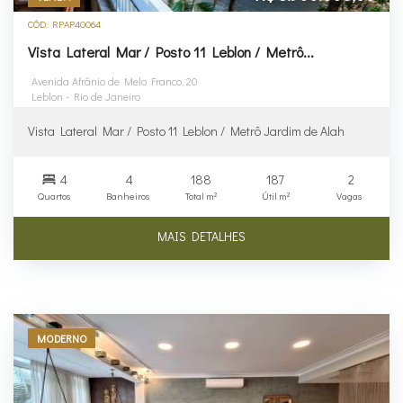
CÓD.: RPAP40064
Vista Lateral Mar / Posto 11 Leblon / Metrô...
Avenida Afrânio de Melo Franco, 20
Leblon - Rio de Janeiro
Vista Lateral Mar / Posto 11 Leblon / Metrô Jardim de Alah
4
4
188
187
2
Quartos
Banheiros
Total m²
Útil m²
Vagas
MAIS DETALHES
MODERNO