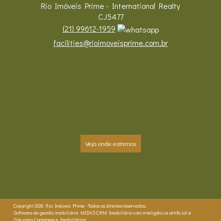
Rio Imóveis Prime - International Realty
CJ5477
(
21
)
99612-1959
facilities@rioimoveisprime.com.br
Veja onde estamos
Copyright 2026
Rio Imóveis Prime
- Todos os direitos reservados.
Software de gestão imobiliária
MIDAS
CRM Imobiliário com inteligência artificial
e
Site para Corretores e Imobiliárias
.